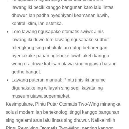
lawang iki becik kanggo bangunan karo lalu lintas
dhuwur, lan padha nyedhiyani keamanan luwih,
kontrol iklim, lan estetika.
Loro lawang ngusapake otomatis swiwi: Jinis
lawang iki duwe loro lawang ngusapake sudhut
mlengkung sing mbukak lan nutup bebarengan,
nyediakake papan ngleboke luwih akeh kanggo
wong ora duwe kabisan utawa sing nggawa barang
gedhe banget.
Lawang puteran manual: Pintu jinis iki umume
digunakake ing wilayah sing sepi, kayata ing
museum utawa supermarket.
Kesimpulane, Pintu Putar Otomatis Two-Wing minangka
solusi modern lan berteknologi tinggi kanggo bangunan
sing ngalami arus lalu lintas sing dhuwur. Nalika milih
Pintu Revolving Otomatis Two-Wing, penting kanggo