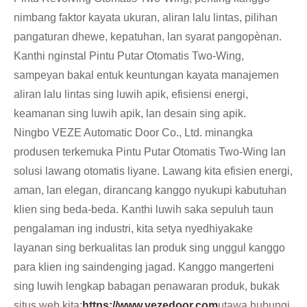
nimbang faktor kayata ukuran, aliran lalu lintas, pilihan
pangaturan dhewe, kepatuhan, lan syarat pangopènan.
Kanthi nginstal Pintu Putar Otomatis Two-Wing,
sampeyan bakal entuk keuntungan kayata manajemen
aliran lalu lintas sing luwih apik, efisiensi energi,
keamanan sing luwih apik, lan desain sing apik.
Ningbo VEZE Automatic Door Co., Ltd. minangka
produsen terkemuka Pintu Putar Otomatis Two-Wing lan
solusi lawang otomatis liyane. Lawang kita efisien energi,
aman, lan elegan, dirancang kanggo nyukupi kabutuhan
klien sing beda-beda. Kanthi luwih saka sepuluh taun
pengalaman ing industri, kita setya nyedhiyakake
layanan sing berkualitas lan produk sing unggul kanggo
para klien ing saindenging jagad. Kanggo mangerteni
sing luwih lengkap babagan penawaran produk, bukak
situs web kita:
https://www.vezedoor.com
utawa hubungi