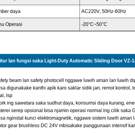
mber daya
AC220V, 50Hz-60Hz
hu Operasi
-20°C~50°C
itur lan fungsi saka Light-Duty Automatic Sliding Door VZ-
fety beam lan safety photocell nggawe luwih aman lan luwih di
isa digunakake kanthi apik karo saklar sidik jari, remot kontrol,
al, lsp
rk ing sawetara saka sudhut daya, konsumsi daya kurang, energi
terei serep opsional bisa njamin operasi normal ing cilik saka 
isa nginstal kunci elektromagnetik, nggawe sistem luwih aman 
tor gear brushless DC 24V mbisakake panggunaan intensif kanth