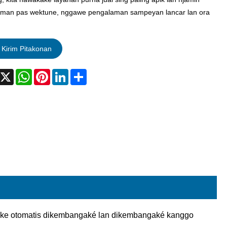
iman pas wektune, nggawe pengalaman sampeyan lancar lan ora
Kirim Pitakonan
acebook
X
WhatsApp
Pinterest
LinkedIn
Share
pake otomatis dikembangaké lan dikembangaké kanggo