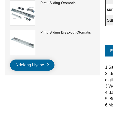
Pintu Sliding Otomatis
su
Su
Pintu Sliding Breakout Otomatis
F
Ndeleng Liyane
1.Sa
2. B
digit
3.Wo
4.Ba
5. B
6.Mo