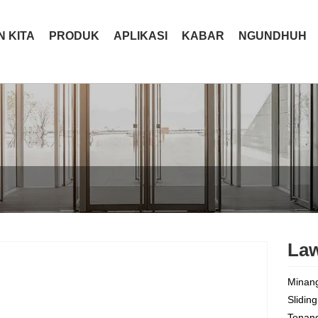
 KITA
PRODUK
APLIKASI
KABAR
NGUNDHUH
Law
Minang
Slidin
Tenang