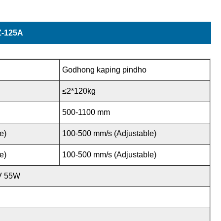
VZ-125A
Godhong kaping pindho
≤2*120kg
500-1100 mm
e)
100-500 mm/s (Adjustable)
e)
100-500 mm/s (Adjustable)
4V 55W