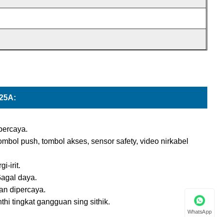
125A:
percaya.
 tombol push, tombol akses, sensor safety, video nirkabel
-irit.
Gagal daya.
lan dipercaya.
i tingkat gangguan sing sithik.
WhatsApp