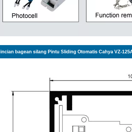
incian bagean silang Pintu Sliding Otomatis Cahya VZ-125