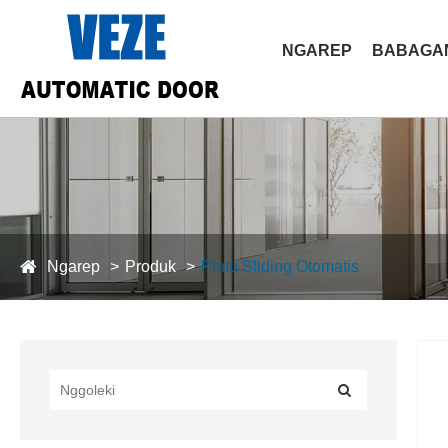
NGAREP
BABAGAN
Ngarep
Produk
Pintu Sliding Otomatis