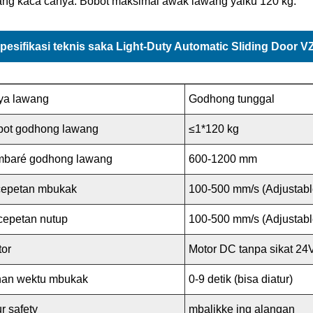
ang kaca cahya. Bobot maksimal awak lawang yaiku 120 kg.
pesifikasi teknis saka Light-Duty Automatic Sliding Door 
ya lawang
Godhong tunggal
bot godhong lawang
≤1*120 kg
mbaré godhong lawang
600-1200 mm
cepetan mbukak
100-500 mm/s (Adjustabl
cepetan nutup
100-500 mm/s (Adjustabl
tor
Motor DC tanpa sikat 2
han wektu mbukak
0-9 detik (bisa diatur)
ur safety
mbalikke ing alangan