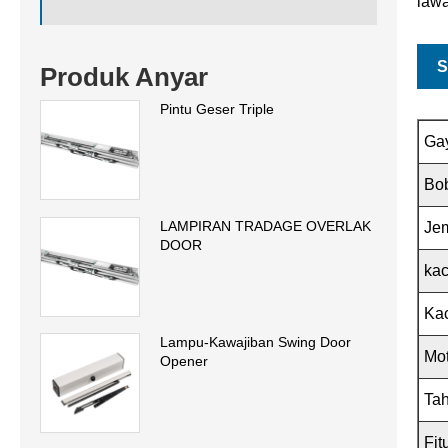
law
S
Produk Anyar
Pintu Geser Triple
Ga
Bo
LAMPIRAN TRADAGE OVERLAK
Je
DOOR
ka
Ka
Lampu-Kawajiban Swing Door
Mo
Opener
Ta
Fit