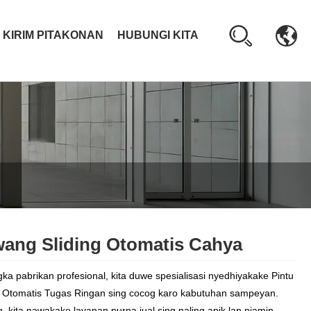
KIRIM PITAKONAN
HUBUNGI KITA
ang Sliding Otomatis Cahya
ka pabrikan profesional, kita duwe spesialisasi nyedhiyakake Pintu
g Otomatis Tugas Ringan sing cocog karo kabutuhan sampeyan.
, kita nawakake layanan purna jual sing paling apik lan njamin