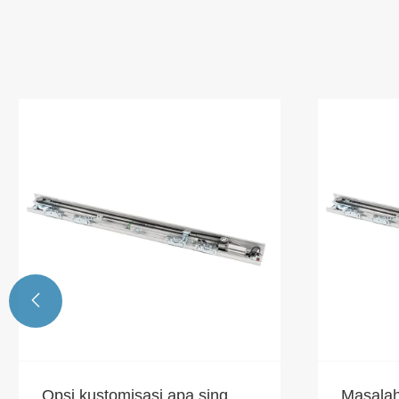

Opsi kustomisasi apa sing
Masalah