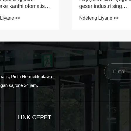
ake kanthi otomatis
geser industri sing
anthi nggunakake?
mlengkung?
Liyane >>
Ndeleng Liyane >>
matis, Pintu Hermetik utawa
ngan sajrone 24 jam.
LINK CEPET