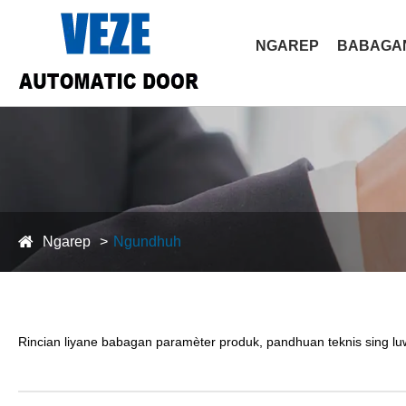
NGAREP
BABAGAN
Ngarep
Ngundhuh
Rincian liyane babagan paramèter produk, pandhuan teknis sing lu