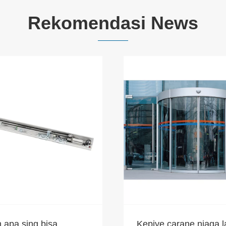
Rekomendasi News
 apa sing bisa
Kepiye carane njaga 