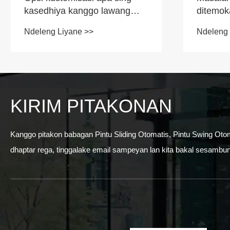
kasedhiya kanggo lawang
ditemok
geser otomatis?
geser k
Ndeleng Liyane >>
Ndeleng 
KIRIM PITAKONAN
Kanggo pitakon babagan Pintu Sliding Otomatis, Pintu Swing Oto
dhaptar rega, tinggalake email sampeyan lan kita bakal sesambu