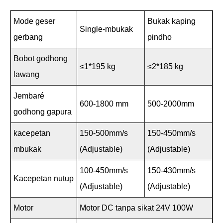
Mode geser
Bukak kaping
Single-mbukak
gerbang
pindho
Bobot godhong
≤1*195 kg
≤2*185 kg
lawang
Jembaré
600-1800 mm
500-2000mm
godhong gapura
kacepetan
150-500mm/s
150-450mm/s
mbukak
(Adjustable)
(Adjustable)
100-450mm/s
150-430mm/s
Kacepetan nutup
(Adjustable)
(Adjustable)
Motor
Motor DC tanpa sikat 24V 100W