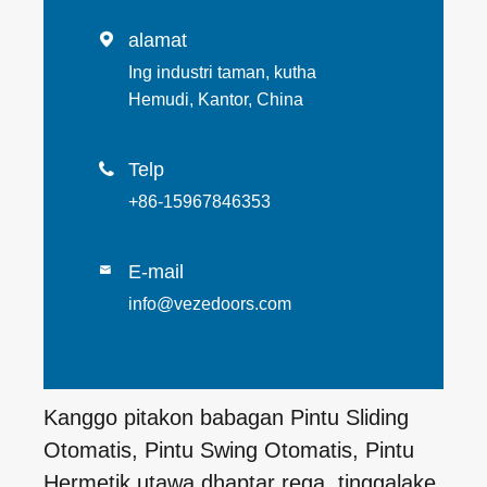
alamat

Ing industri taman, kutha
Hemudi, Kantor, China
Telp

+86-15967846353
E-mail

info@vezedoors.com
Kanggo pitakon babagan Pintu Sliding
Otomatis, Pintu Swing Otomatis, Pintu
Hermetik utawa dhaptar rega, tinggalake