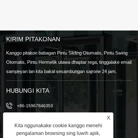
KIRIM PITAKONAN
Kanggo pitakon babagan Pintu Sliding Otomatis, Pintu Swing
Otomatis, Pintu Hermetik utawa dhaptar rega, tinggalake email
sampeyan lan kita bakal sesambungan sajrone 24 jam.
HUBUNGI KITA
+86-15967846353
X
+86-15967846353
Kita nggunakake cookie kanggo menehi
info@vezedoors.com
pengalaman browsing sing luwih apik,