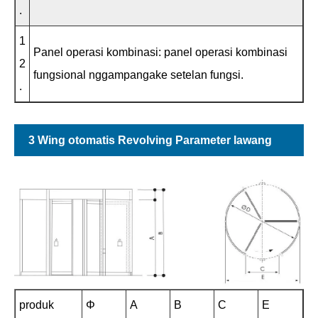
.
1
Panel operasi kombinasi: panel operasi kombinasi
2
fungsional nggampangake setelan fungsi.
.
3 Wing otomatis Revolving Parameter lawang
produk
Φ
A
B
C
E