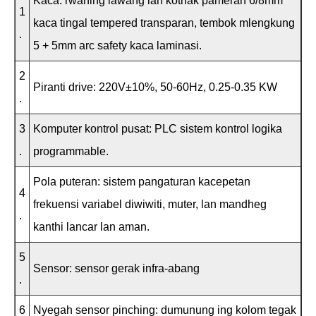
Kaca: rwaning lawang lan kothak pameran 6/8mm
1
kaca tingal tempered transparan, tembok mlengkung
.
5 + 5mm arc safety kaca laminasi.
2
Piranti drive: 220V±10%, 50-60Hz, 0.25-0.35 KW
.
3
Komputer kontrol pusat: PLC sistem kontrol logika
.
programmable.
Pola puteran: sistem pangaturan kacepetan
4
frekuensi variabel diwiwiti, muter, lan mandheg
.
kanthi lancar lan aman.
5
Sensor: sensor gerak infra-abang
.
6
Nyegah sensor pinching: dumunung ing kolom tegak