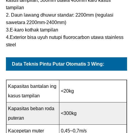
kasus tampilan, 300mm utawa 400mm karo kasus
tampilan
2. Daun lawang dhuwur standar: 2200mm (regulasi
sawetara 2200mm-2400mm)
3.E-karo kothak tampilan
4.Exterior bisa uyuh nutupi fluorocarbon utawa stainless
steel
Data Teknis Pintu Putar Otomatis 3 Wing:
Kapasitas bantalan ing
<20kg
kasus tampilan
Kapasitas beban roda
<300kg
puteran
Kacepetan muter
0,45~0,7m/s