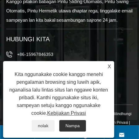
Kanggo pitakon babagan Pintu Sliding Otomatis, Pintu Swing
Otomatis, Pintu Hermetik utawa dhaptar rega, tinggalake email
sampeyan lan kita bakal sesambungan sajrone 24 jam.
HUBUNGI KITA
+86-15967846353
X
+86-15967846353
Kita nggunakake cookie kanggo menehi
info@vezedoors.com
pengalaman browsing sing luwih apik,
nganalisa lalu lintas situs lan nggawe konten
Ing industri taman, kutha Hemudi, Kantor, China
pribadi. Kanthi nggunakake situs iki,
sampeyan setuju kanggo nggunakake
cookie.
Kebijakan Privasi
Hak Cipta © 2024 Ningbo Veze Pintu Pintu Co, Ltd Kabeh hak dilindhungi
undhang-undhang.
Links
|
Sitemap
|
RSS
|
XML
|
Kebijakan Privasi
|
nolak
Nampa



