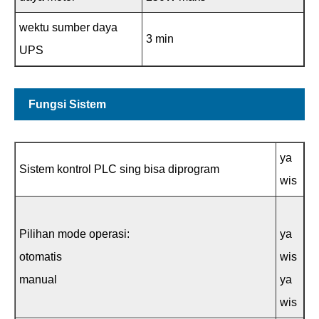
wektu sumber daya
3 min
UPS
Fungsi Sistem
ya
Sistem kontrol PLC sing bisa diprogram
wis
Pilihan mode operasi:
ya
otomatis
wis
manual
ya
wis