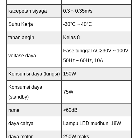
kacepetan siyaga
0,3 ~ 0,35m/s
Suhu Kerja
-30°C ~ 40°C
tahan angin
Kelas 8
Fase tunggal AC230V ~ 100V,
voltase daya
50Hz ~ 60Hz, 10A
Konsumsi daya (fungsi)
150W
Konsumsi daya
75W
(standby)
rame
<60dB
daya cahya
Lampu LED mudhun 18W
daya motor
250W maks