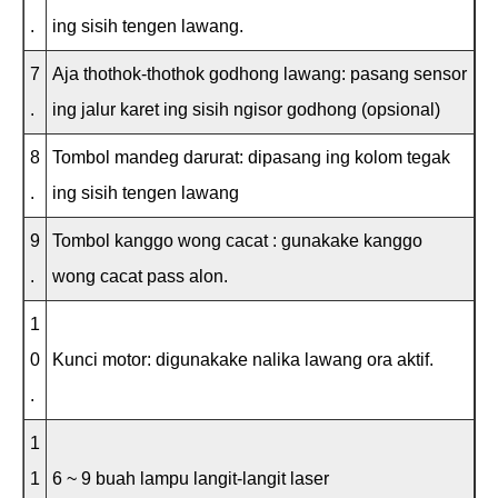
.
ing sisih tengen lawang.
7
Aja thothok-thothok godhong lawang: pasang sensor
.
ing jalur karet ing sisih ngisor godhong (opsional)
8
Tombol mandeg darurat: dipasang ing kolom tegak
.
ing sisih tengen lawang
9
Tombol kanggo wong cacat : gunakake kanggo
.
wong cacat pass alon.
1
0
Kunci motor: digunakake nalika lawang ora aktif.
.
1
1
6 ~ 9 buah lampu langit-langit laser