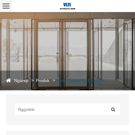
Ngarep
Produk
Pintu Revolving Otomatis